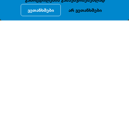
გამოცდილების გასაუმჯობესებლად
ვეთანხმები
არ ვეთანხმები
ᲐᲛᲑᲝᲑᲔᲜ
ამბობენ
,
რომ
ამ
შენობის
ირგვლივ
არაერთი
საინტერესო
გადმოცემა
არსებობს
.
ერთ
-
ერთი
ლეგენდის
მიხედვით
,
მე
-19
საუკუნის
ბოლოს