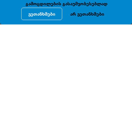
გამოცდილების გასაუმჯობესებლად
ვეთანხმები
არ ვეთანხმები
ᲓᲔᲢᲐᲚᲣᲠᲘ ᲘᲜᲤᲝᲠᲛᲐᲪᲘᲐ
. N2-
,
ინგოროყვას
ქ
ში
მდებარე
შენობა
ყოფილი
სოლოლაკისა
და
ლაბორატორიის
ქუჩების
.
კვეთაზე
მდებარეობს
საარქივო
მასალით