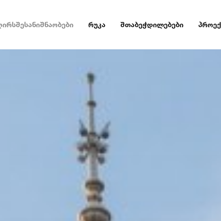
ღირსშესანიშნაობები
რუკა
შთაბეჭდილებები
პროექ