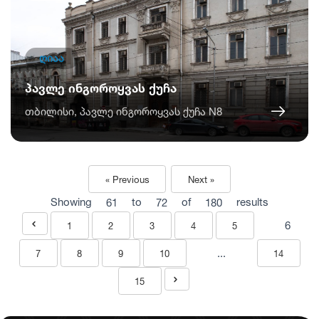
ღიაა
პავლე ინგოროყვას ქუჩა
თბილისი, პავლე ინგოროყვას ქუჩა N8
« Previous
Next »
Showing
61
to
72
of
180
results
6
1
2
3
4
5
...
7
8
9
10
14
15