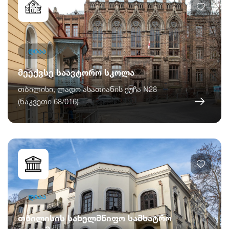
ღიაა
მეექვსე საავტორო სკოლა
თბილისი, ლადო ასათიანის ქუჩა N28
(ნაკვეთი 68/016)
ღიაა
თბილისის სახელმწიფო სამხატრო