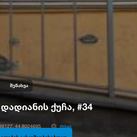
შენახვა
 დადიანის ქუჩა, #34
98127, 44.8024695
ღიაა