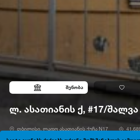
შენობა
ლ. ასათიანის ქ, #17/შალვა
თბილისი, ლადო ასათიანის ქუჩა N17
41.68