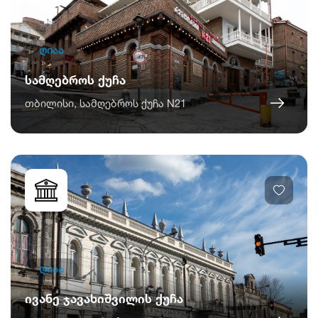
ღიაა
სამღებროს ქუჩა
თბილისი, სამღებროს ქუჩა N21
ღიაა
ივანე ჯავახიშვილის ქუჩა