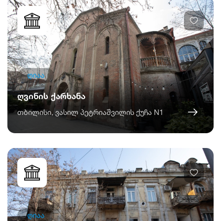
ღიაა
ღვინის ქარხანა
თბილისი, ვასილ პეტრიაშვილის ქუჩა N1
ღიაა