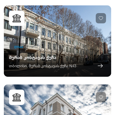
ღიაა
მერაბ კოსტავას ქუჩა
თბილისი, მერაბ კოსტავას ქუჩა N43