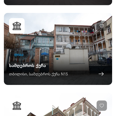
ღიაა
სამღებროს ქუჩა
თბილისი, სამღებროს ქუჩა N15