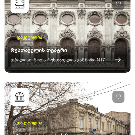
დაკეტილია
რუსთაველის თეატრი
თბილისი, შოთა რუსთაველის გამზირი N17
დაკეტილია