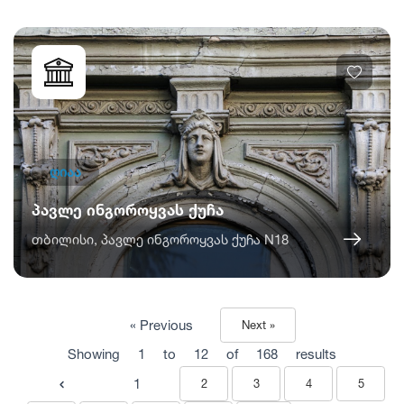
ღიაა
პავლე ინგოროყვას ქუჩა
თბილისი, პავლე ინგოროყვას ქუჩა N18
« Previous
Next »
Showing
1
to
12
of
168
results
1
2
3
4
5