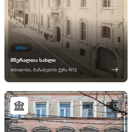
ღიაა
მწერალთა სახლი
თბილისი, მაჩაბელის ქუჩა N13