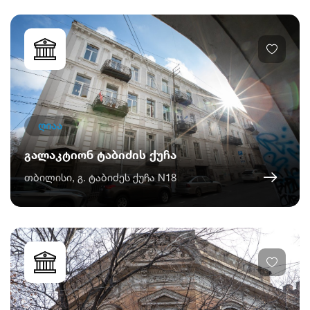
ღიაა
გალაკტიონ ტაბიძის ქუჩა
თბილისი, გ. ტაბიძეს ქუჩა N18