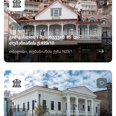
ღიაა
გორგასლის I შესახვევის #5 და
თუმანიანის ქ.#23/10
თბილისი, თუმანიანის ქუჩა N23/1
ღიაა